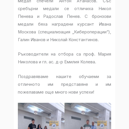
медал спечели Антон Атанасов. Със
сребърни медали се отличиха Никол
Пенева и Радослав Пенев. С бронзови
медали бяха наградени курсант Ивана
Москова (специализация „Кибероперации“),
Галин Иванов и Николай Константинов.
Ръководители на отбора са проф. Мария
Николова и гл. ас. д-р Емилия Колева.
Поздравяваме нашите обучаеми за
отличното им представяне и им
пожелаваме още много нови успехи!